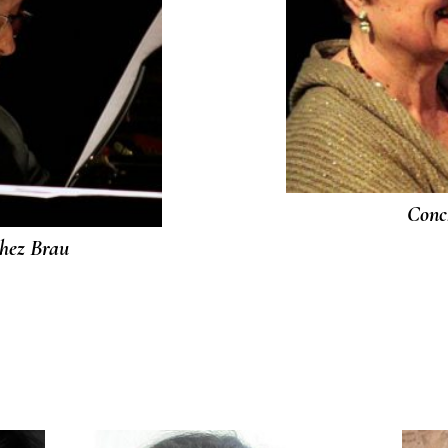
Conc
chez Brau