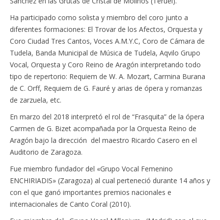
Sánchez en las Grutas de Cristal de Molinos (Teruel).
Ha participado como solista y miembro del coro junto a
diferentes formaciones: El Trovar de los Afectos, Orquesta y
Coro Ciudad Tres Cantos, Voces A.M.Y.C, Coro de Cámara de
Tudela, Banda Municipal de Música de Tudela, Aqvilo Grupo
Vocal, Orquesta y Coro Reino de Aragón interpretando todo
tipo de repertorio: Requiem de W. A. Mozart, Carmina Burana
de C. Orff, Requiem de G. Fauré y arias de ópera y romanzas
de zarzuela, etc.
En marzo del 2018 interpretó el rol de “Frasquita” de la ópera
Carmen de G. Bizet acompañada por la Orquesta Reino de
Aragón bajo la dirección del maestro Ricardo Casero en el
Auditorio de Zaragoza.
Fue miembro fundador del «Grupo Vocal Femenino
ENCHIRIADIS» (Zaragoza) al cual perteneció durante 14 años y
con el que ganó importantes premios nacionales e
internacionales de Canto Coral (2010).