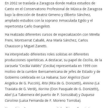
En 2002 se traslada a Zaragoza donde realiza estudios de
Canto en el Conservatorio Profesional de Música de Zaragoza
bajo la dirección de Beatriz Gimeno y Eliberto Sánchez,
ampliado estudios con la soprano Inmaculada Egido y el
repertorista Carlo Evangelisti.
Ha realizado diferentes cursos de especialización con Mirella
Freni, Montserrat Caballé, Ana María Sánchez, Carlos
Chausson y Miguel Zanetti.
Ha interpretado diferentes roles solistas en diferentes
producciones operísticas. A destacar, su papel de
Cecilia
, de la
zarzuela “Cecilia Valdés” (Cecilia) representada en 1999 con
motivo de la cumbre Iberoamericana de jefes de Estado y de
Gobierno celebrada en La Habana;
Suor Angelica
(Suor
Angelica de G. Puccini),
Rita
(Rita de G. Donizetti),
Annina
(La
Traviata de G. Verdi),
Norina
(Don Pasquale de G. Donizetti),
Abel
(La Tabernera del puerto de P. Sorozábal) y
Duquesa
Carolina
(Luisa Fernanda de F. Moreno Torroba).