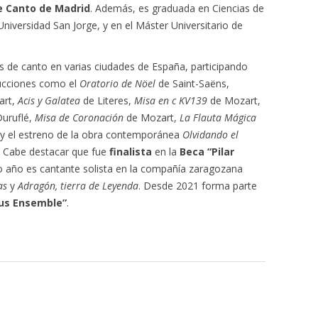
e Canto de Madrid
. Además, es graduada en Ciencias de
 Universidad San Jorge, y en el Máster Universitario de
es de canto en varias ciudades de España, participando
ucciones como el
Oratorio de Nöel
de Saint-Saëns,
art,
Acis y Galatea
de Literes,
Misa en c KV139
de Mozart,
Duruflé,
Misa de Coronación
de Mozart,
La Flauta Mágica
 y el estreno de la obra contemporánea
Olvidando el
. Cabe destacar que fue
finalista
en la
Beca “Pilar
o año es cantante solista en la compañía zaragozana
kas
y
Adragón, tierra de Leyenda
. Desde 2021 forma parte
lus Ensemble”
.