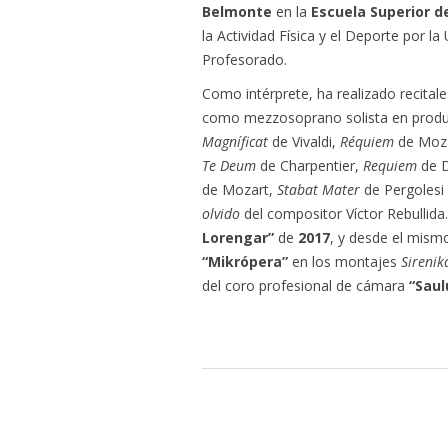
Belmonte
en la
Escuela Superior d
la Actividad Física y el Deporte por la
Profesorado.
Como intérprete, ha realizado recital
como mezzosoprano solista en prod
Magníficat
de Vivaldi,
Réquiem
de Moz
Te Deum
de Charpentier,
Requiem
de 
de Mozart,
Stabat Mater
de Pergolesi
olvido
del compositor Víctor Rebullida
Lorengar”
de
2017
, y desde el mism
“Mikrópera”
en los montajes
Sireni
del coro profesional de cámara
“Sau