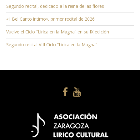
Segundo recital, dedicado a la reina de las flores
«Il Bel Canto íntimo», primer recital de 2026
Vuelve el Ciclo “Lírica en la Magna” en su IX edición
Segundo recital VIII Ciclo “Lírica en la Magna”