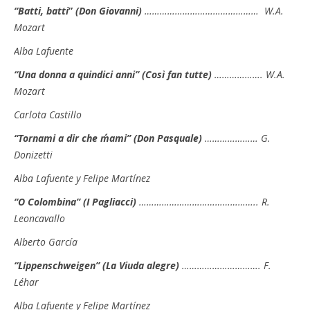
“Batti, batti
”
(Don Giovanni)
……………………………………… W.A.
Mozart
Alba Lafuente
“Una donna a quindici anni” (Così fan tutte)
………………. W.A.
Mozart
Carlota Castillo
“Tornami a dir che m´ami” (Don Pasquale)
………………… G.
Donizetti
Alba Lafuente y Felipe Martínez
“O Colombina” (I Pagliacci)
……………………………………….. R.
Leoncavallo
Alberto García
“Lippenschweigen” (La Viuda alegre)
…………………………. F.
Léhar
Alba Lafuente y Felipe Martínez