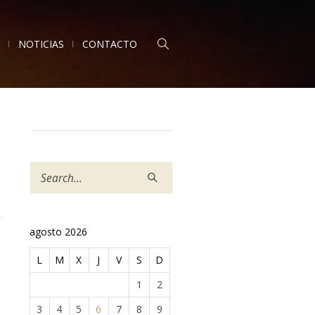
NOTICIAS
CONTACTO
agosto 2026
L
M
X
J
V
S
D
1
2
3
4
5
6
7
8
9