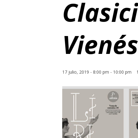
Clasic
Vienés
17 julio, 2019 - 8:00 pm
-
10:00 pm