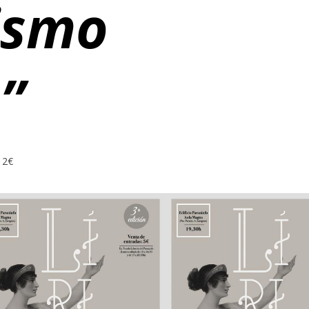
ismo
”
12€