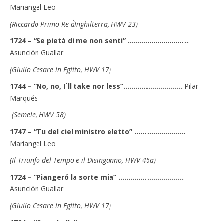
Mariangel Leo
(Riccardo Primo Re d´Inghilterra, HWV 23)
1724 – “Se pietà di me non senti” …….……………………
Asunción Guallar
(Giulio Cesare in Egitto, HWV 17)
1744 – “No, no, I´ll take nor less”………..……………….
Pilar
Marqués
(Semele, HWV 58)
1747 – “Tu del ciel ministro eletto” …….……………….
Mariangel Leo
(Il Triunfo del Tempo e il Disinganno, HWV 46a)
1724 – “Piangeró la sorte mia” ………………………..….
Asunción Guallar
(Giulio Cesare in Egitto, HWV 17)