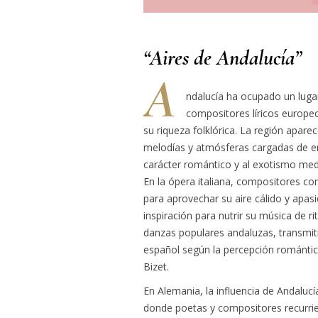
“Aires de Andalucía”
A
ndalucía ha ocupado un lugar
compositores líricos europeos
su riqueza folklórica. La región apar
melodías y atmósferas cargadas de e
carácter romántico y al exotismo med
En la ópera italiana, compositores c
para aprovechar su aire cálido y apas
inspiración para nutrir su música de r
danzas populares andaluzas, transmiti
español según la percepción romántic
Bizet.
En Alemania, la influencia de Andalucí
donde poetas y compositores recurrie