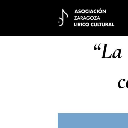
“La 
c