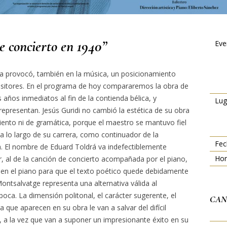
e concierto en 1940”
Eve
ñola provocó, también en la música, un posicionamiento
sitores. En el programa de hoy compararemos la obra de
 años inmediatos al fin de la contienda bélica, y
Lug
representan. Jesús Guridi no cambió la estética de su obra
miento ni de gramática, porque el maestro se mantuvo fiel
s a lo largo de su carrera, como continuador de la
Fec
la. El nombre de Eduard Toldrá va indefectiblemente
Hor
r, al de la canción de concierto acompañada por el piano,
 en el piano para que el texto poético quede debidamente
Montsalvatge representa una alternativa válida al
oca. La dimensión politonal, el carácter sugerente, el
CAN
a que aparecen en su obra le van a salvar del difícil
”, a la vez que van a suponer un impresionante éxito en su