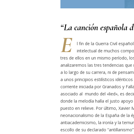
“La canción española d
E
l fin de la Guerra Civil espa
intelectual de muchos compo
tres de ellos en un mismo período, los
analizaremos las tres tendencias que 
a lo largo de su carrera, ni de pensa
a unos principios estilísticos idéntico
corriente iniciada por Granados y Fal
asociado al mundo del «lied», es deci
donde la melodía halla el justo apoyo
puesto en relieve. Por último, Xavier 
neonacionalismo de la España de la ép
antiacademicismo, la ironía y la ternur
escollo de su declarado “antillanismo