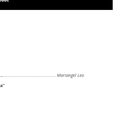
)…
…………………………………………
Mariangel Leo
ña”