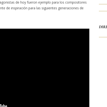
otagonistas de hoy fueron ejemplo para los compositores
nte de inspiración para las siguientes generaciones de
DIR