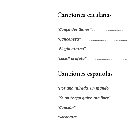
Canciones catalanas
“Cançó del Gener”
…………………………………
“Cançoneta”
……………………………………………
“Elegia eterna”
“L´ocell profeta”
……………………………………
Canciones españolas
“Por una mirada, un mundo”
“Yo no tengo quien me llore”
………………
“Canción”
“Serenata”
……………………………………………